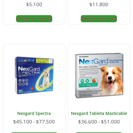
$
5.100
$
11.800
Añadir al carrito
Añadir al carrito
Nexgard Spectra
Nexgard Tableta Masticable
$
45.100
-
$
77.500
$
36.600
-
$
51.000