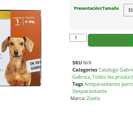
Presentación/Tamaño
Añadir al carrito
SKU
N/A
Categories
Catalogo Gabri
Gabrica
,
Todos los produc
Tags
Antiparasitarios perr
Desparasitante
Marca:
Zoetis