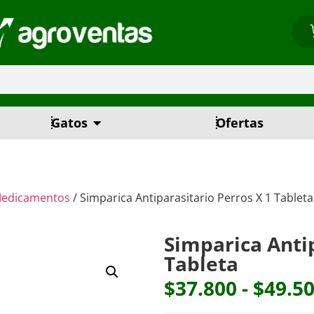
Gatos
Ofertas
edicamentos
/ Simparica Antiparasitario Perros X 1 Tableta
Simparica Antip
Tableta
$
37.800
-
$
49.5