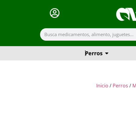
Perros
Inicio
/
Perros
/
M