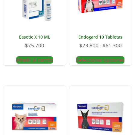
Easotic X 10 ML
Endogard 10 Tabletas
$
75.700
$
23.800
-
$
61.300
Añadir al carrito
Seleccionar opciones