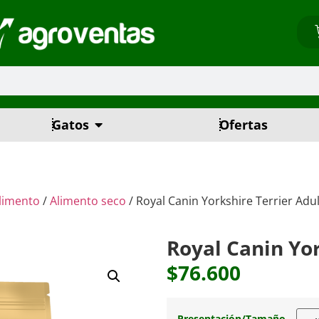
Gatos
Ofertas
limento
/
Alimento seco
/ Royal Canin Yorkshire Terrier Adu
Royal Canin Yor
$
76.600
Presentación/Tamaño