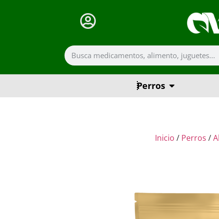
Perros
Inicio
/
Perros
/
A