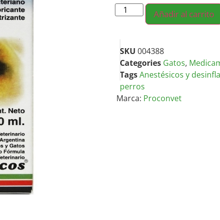
Añadir al carrito
SKU
004388
Categories
Gatos
,
Medica
Tags
Anestésicos y desinfl
perros
Marca:
Proconvet