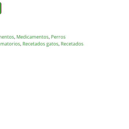
mentos
,
Medicamentos
,
Perros
amatorios
,
Recetados gatos
,
Recetados