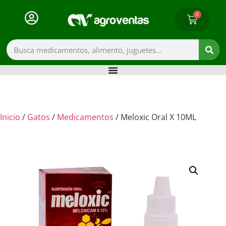
0
Inicio
/
Gatos
/
Medicamentos
/ Meloxic Oral X 10ML