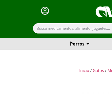
Perros
Inicio
/
Gatos
/
M