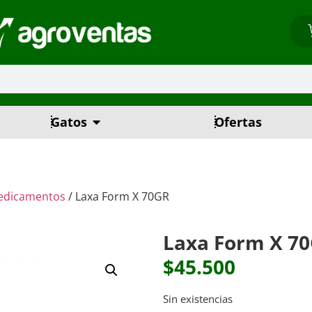
Gatos
Ofertas
edicamentos
/ Laxa Form X 70GR
Laxa Form X 7
$
45.500
Sin existencias