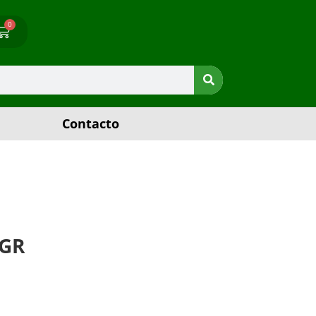
0
Contacto
0GR