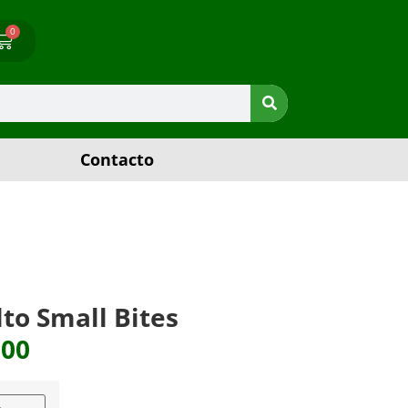
0
Contacto
lto Small Bites
000