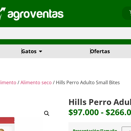
Gatos
Ofertas
limento
/
Alimento seco
/ Hills Perro Adulto Small Bites
Hills Perro Adu
$
97.000
-
$
266.
Presentación/Tamaño