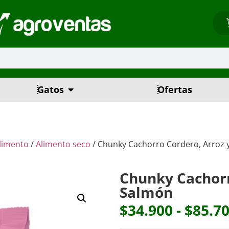
Gatos
Ofertas
limento
/
Alimento seco
/ Chunky Cachorro Cordero, Arroz 
Chunky Cachorr
Salmón
$
34.900
-
$
85.7