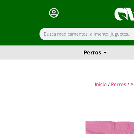
Perros
Inicio
/
Perros
/
A