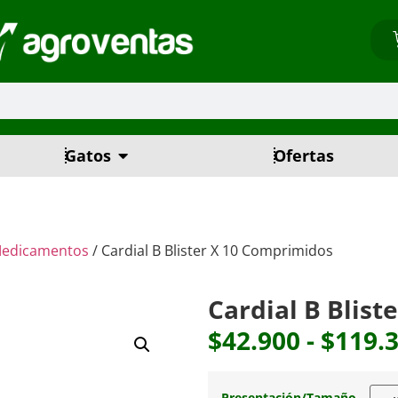
Gatos
Ofertas
edicamentos
/ Cardial B Blister X 10 Comprimidos
Cardial B Blis
$
42.900
-
$
119.
Presentación/Tamaño