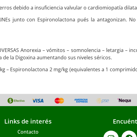
rros debido a insuficiencia valvular o cardiomiopatía dilat
NEs junto con Espironolactona pués la antagonizan. No
SAS Anorexia – vómitos – somnolencia – letargia – inco
 de la Digoxina aumentando sus niveles séricos.
kg – Espironolactona 2 mg/kg (equivalentes a 1 comprimido
Links de interés
Encuént
Contacto