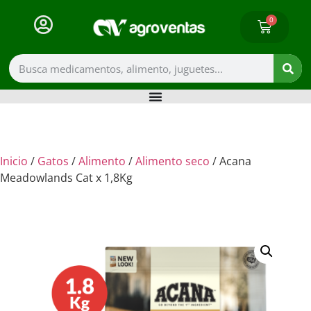
0
Inicio
/
Gatos
/
Alimento
/
Alimento seco
/ Acana
Meadowlands Cat x 1,8Kg