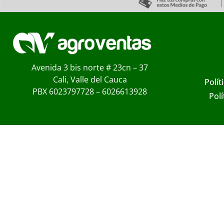
Avenida 3 bis norte # 23cn – 37
Cali, Valle del Cauca
Polít
PBX 6023797728 – 6026613928
Pol