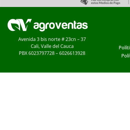
Avenida 3 bis norte # 23cn – 37
Cali, Valle del Cauca
Polít
PBX 6023797728 – 6026613928
Pol