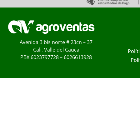
Avenida 3 bis norte # 23cn – 37
Cali, Valle del Cauca
Polít
PBX 6023797728 – 6026613928
Pol