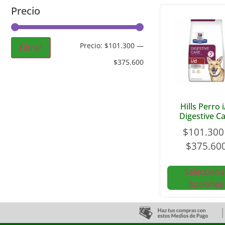
Precio
Precio:
$101.300
—
Filtrar
$375.600
Hills Perro 
Digestive C
$
101.300
$
375.60
Selecciona
opciones