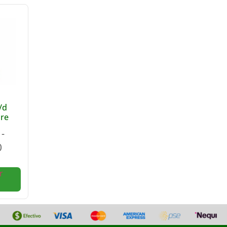
i/d
are
-
0
r